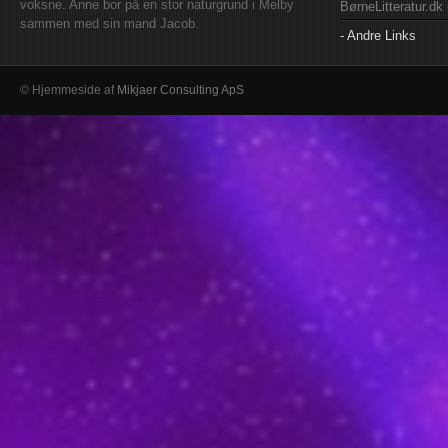
voksne. Anne bor på en stor naturgrund i Melby
BørneLitteratur.dk
sammen med sin mand Jacob.
- Andre Links
© Hjemmeside af
Mikjaer Consulting ApS