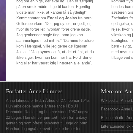
bog om en pige, der skal dø. Den er sørgelig
kommer flyd
på en smuk måde. Lige til kanten. Egentlig
hendes barn
vidste man ikke, at kanten lå så yderligt”.
søsteren Sis
Kommentarer om
Engel og Josias
fra børn i
Zacharias fr
Gellerupparken: ”Det, jeg synes, er godt, er,
opdagelse, 
hvor du fortæller, hvordan forældrene døde.
rejse, hvor 
Jeg genkender nogle ting, som jeg kan
vildskab og 
sammenligne med mit liv.” ”Da mine forældre
kærlighed - s
kom i fængsel, ville jeg gerne dø ligesom
børn - svigt
Josias.” ”Jeg synes også, at det et fint, at du
med mystiske
ikke siger, hvor han kommer fra. Fordi der er
tilbage ved s
krig eller har været krig i næsten alle lande”.
Forfatter Anne Lilmoes
Mere om Ann
Anne Lilmoes er født i Århus d. 27. februar 1945.
Wikipedia - Anne 
Hun arbejdede mange år freelance i B&U i
Facebook - Anne 
Danmarks Radio – og hun har siden 1987 udgivet
22 bøger. Hun skriver primært inden for fantasy
Bibliografi.dk - A
genren og som oftest henvendt til unge og børn.
Litteratursiden.dk
Hun har dog også skrevet enkelte bøger for