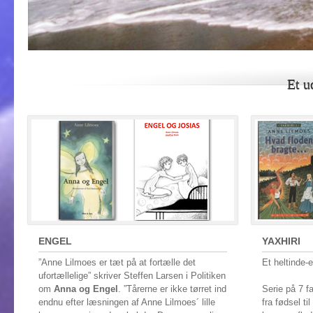
Et u
ENGEL
YAXHIRI
”Anne Lilmoes er tæt på at fortælle det
Et heltinde-
ufortællelige” skriver Steffen Larsen i Politiken
om
Anna og Engel
. ”Tårerne er ikke tørret ind
Serie på 7 f
endnu efter læsningen af Anne Lilmoes´ lille
fra fødsel ti